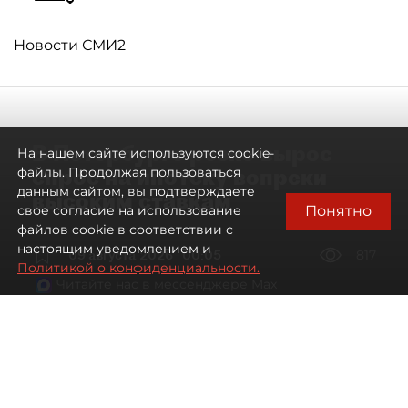
Новости СМИ2
В Петербурге резко вырос
На нашем сайте используются cookie-
спрос на ипотеку вопреки
файлы. Продолжая пользоваться
данным сайтом, вы подтверждаете
высоким ставкам
Понятно
свое согласие на использование
файлов cookie в соответствии с
настоящим уведомлением и
09 августа 2026
00:05
817
Политикой о конфиденциальности.
Читайте нас в мессенджере Max
Евгений Петров
Все материалы автора
Автор фото:
Сергей Ермохин / "ДП"