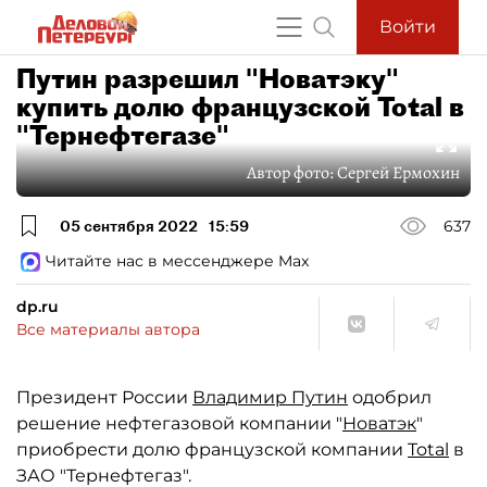
Войти
Путин разрешил "Новатэку"
купить долю французской Total в
"Тернефтегазе"
Автор фото:
Сергей Ермохин
05 сентября 2022
15:59
637
Читайте нас в мессенджере Max
dp.ru
Все материалы автора
Президент России
Владимир Путин
одобрил
решение нефтегазовой компании "
Новатэк
"
приобрести долю французской компании
Total
в
ЗАО "Тернефтегаз".