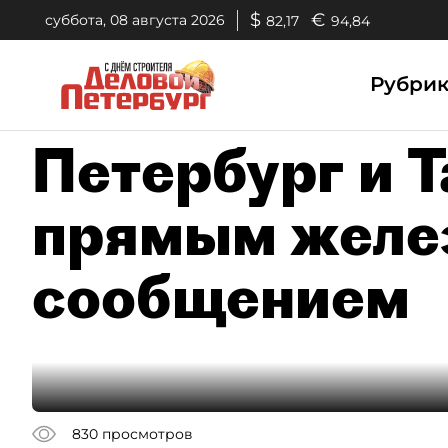
$
€
суббота, 08 августа 2026
82,17
94,84
Рубри
Петербург и Т
прямым желе
сообщением
830
просмотров