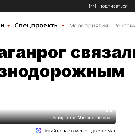
Подписаться
ки
Спецпроекты
Мероприятия
Реклам
аганрог связал
знодорожным
Автор фото:
Михаил Тихонов
Читайте нас в мессенджере Max