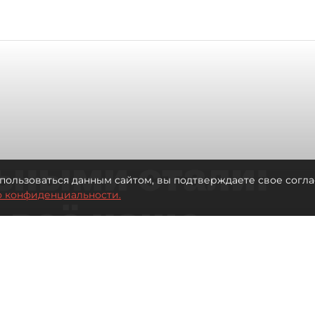
ьными стали:
пользоваться данным сайтом, вы подтверждаете свое согла
о конфиденциальности.
 всё чаще
ию без
в