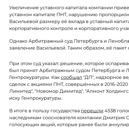
Увеличение уставного капитала компании прив
уставном капитале ПНТ, нарушению пропорцион
Васильевой размеру её вклада в уставный капит
корпоративного контроля и корпоративного учас
Однако Арбитражный суд Петербурга и Леноблас
заявление Васильевой. Таким образом, её пакет 
При этом суд указал: решение, которое оспарива
был принят Арбитражным судом Петербурга и Ле
Генпрокуратуры. Как
сообщал
"ДП", надзорное в
сделок с акциями ПНТ, совершённых в 2016-2020
Лимитед", "Новомор Димитед", "Алмонт Холдинг
иску Генпрокуратуры.
В итоге в пользу государства
перешли
4538 голо
наследникам сооснователя компании Дмитрия Ски
голосующих акций, которые ранее были аннули