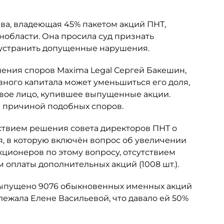
ьева, владеющая 45% пакетом акций ПНТ,
нобласти. Она просила суд признать
 устранить допущенные нарушения.
шения споров Maxima Legal Сергей Бакешин,
вного капитала может уменьшиться его доля,
овое лицо, купившее выпущенные акции.
ся причиной подобных споров.
ствием решения совета директоров ПНТ о
я, в которую включён вопрос об увеличении
кционеров по этому вопросу, отсутствием
 оплаты дополнительных акций (1008 шт.).
 выпущено 9076 обыкновенных именных акций
ежала Елене Васильевой, что давало ей 50%