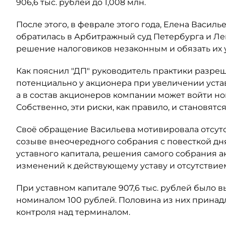
906,6 тыс. рублей до 1,008 млн.
После этого, в феврале этого года, Елена Васил
обратилась в Арбитражный суд Петербурга и Ле
решение налоговиков незаконным и обязать их
Как пояснил "ДП" руководитель практики разре
потенциально у акционера при увеличении уста
а в состав акционеров компании может войти н
Собственно, эти риски, как правило, и становят
Своё обращение Васильева мотивировала отсут
созыве внеочередного собрания с повесткой дн
уставного капитала, решения самого собрания а
изменений к действующему уставу и отсутствием
При уставном капитале 907,6 тыс. рублей было
номиналом 100 рублей. Половина из них принадл
контроля над терминалом.