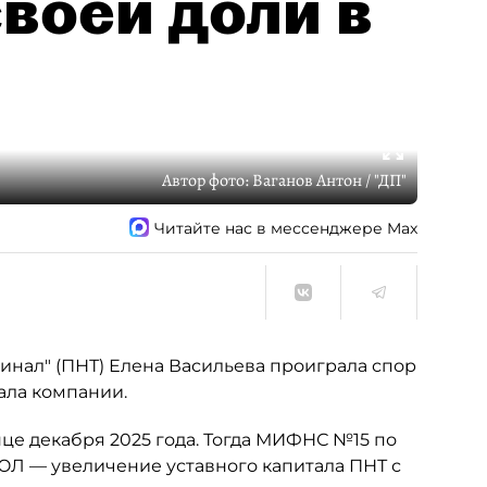
воей доли в
Автор фото:
Ваганов Антон / "ДП"
Читайте нас в мессенджере Max
нал" (ПНТ) Елена Васильева проиграла спор
ала компании.
це декабря 2025 года. Тогда МИФНС №15 по
ЮЛ — увеличение уставного капитала ПНТ с