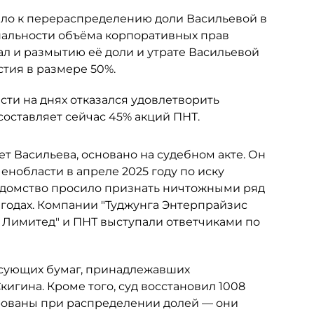
ело к перераспределению доли Васильевой в
альности объёма корпоративных прав
ал и размытию её доли и утрате Васильевой
тия в размере 50%.
ти на днях отказался удовлетворить
составляет сейчас 45% акций ПНТ.
ет Васильева, основано на судебном акте. Он
нобласти в апреле 2025 году по иску
едомство просило признать ничтожными ряд
 годах. Компании "Туджунга Энтерпрайзис
с Лимитед" и ПНТ выступали ответчиками по
сующих бумаг, принадлежавших
гина. Кроме того, суд восстановил 1008
рованы при распределении долей — они