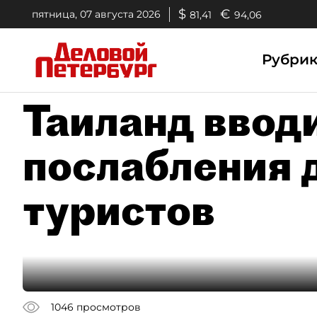
$
€
пятница, 07 августа 2026
81,41
94,06
Рубри
Таиланд ввод
послабления 
туристов
1046
просмотров