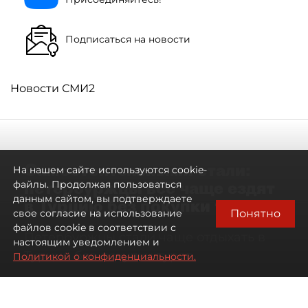
Подписаться на новости
Новости СМИ2
Самостоятельными стали:
На нашем сайте используются cookie-
петербуржцы всё чаще ездят
файлы. Продолжая пользоваться
данным сайтом, вы подтверждаете
в Турцию без покупки туров
Понятно
свое согласие на использование
файлов cookie в соответствии с
Петербуржцы стали чаще отдыхать в
настоящим уведомлением и
Турции без покупки туров
Политикой о конфиденциальности.
08 августа 2026
00:05
1588