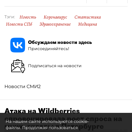
Новость
Коронавирус
Статистика
Тэги:
Новости СПб
Здравоохранение
Медицина
Обсуждаем новости здесь
Присоединяйтесь!
Подписаться на новости
Новости СМИ2
Атака на Wildberries
спровоцировала рост спроса на
На нашем сайте используются cookie-
мини–склады в Петербурге
файлы. Продолжая пользоваться