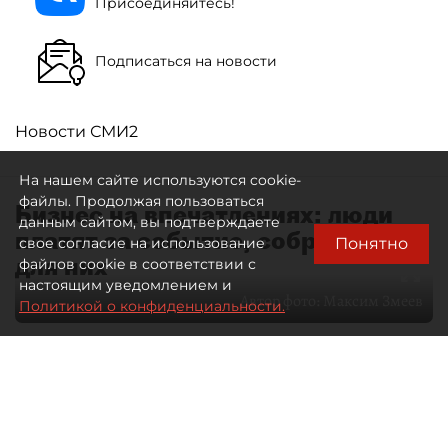
Присоединяйтесь!
Подписаться на новости
Новости СМИ2
На нашем сайте используются cookie-
файлы. Продолжая пользоваться
Бизнес на впечатлениях: люди
данным сайтом, вы подтверждаете
платят за событие, собранное
Понятно
свое согласие на использование
для них
файлов cookie в соответствии с
настоящим уведомлением и
Автор фото:
Максим Змеев
Политикой о конфиденциальности.
04 августа 2026
15:51
4391
Читайте нас в мессенджере Max
dp.ru
Все материалы автора