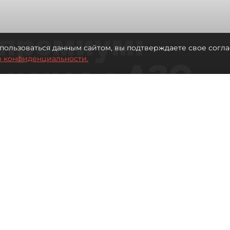
премиум:
пользоваться данным сайтом, вы подтверждаете свое согла
о конфиденциальности.
 исчез с АЗС
рге остались без бензина АИ-100
Читайте нас в мессенджере Max