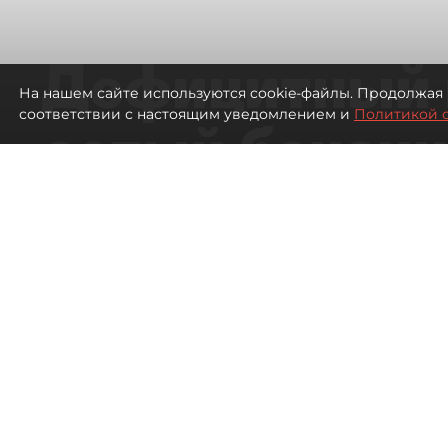
Дефицитный 
На нашем сайте используются cookie-файлы. Продолжая 
соответствии с настоящим уведомлением и
Политикой 
сотый бензин
в Петербурге
Автозаправочные станции в Петербу
65
просмотров
00:01
Антон Хлыщенко
07 августа 2026
Все материалы автора