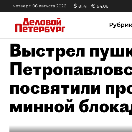
$
€
четверг, 06 августа 2026
81,41
94,06
Рубри
Выстрел пуш
Петропавловс
посвятили пр
минной блок