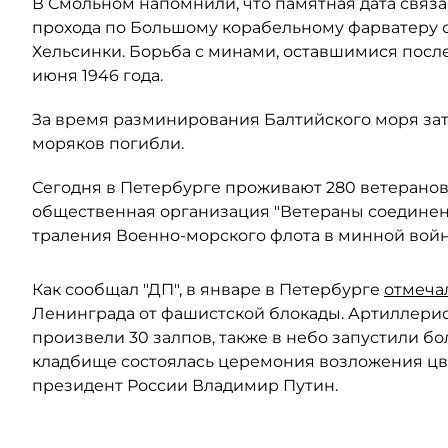
В Смольном напомнили, что памятная дата связ
прохода по Большому корабельному фарватеру о
Хельсинки. Борьба с минами, оставшимися посл
июня 1946 года.
За время разминирования Балтийского моря зато
моряков погибли.
Сегодня в Петербурге проживают 280 ветеранов
общественная организация "Ветераны соединен
траления Военно-морского флота в минной войн
Как сообщал "ДП", в январе в Петербурге
отмеча
Ленинграда от фашистской блокады. Артиллери
произвели 30 залпов, также в небо запустили б
кладбище состоялась церемония возложения цве
президент России Владимир Путин.