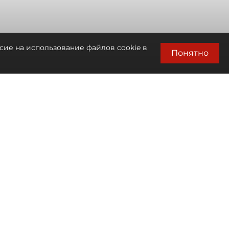
сие на использование файлов cookie в
Понятно
Автор фото:
Сергей Ермохин / "ДП"