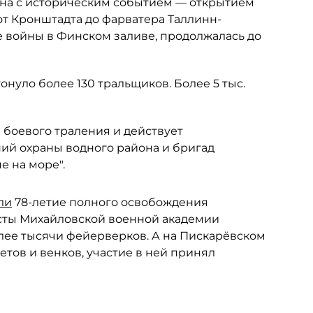
ана с историческим событием — открытием
т Кронштадта до фарватера Таллинн-
е войны в Финском заливе, продолжалась до
нуло более 130 тральщиков. Более 5 тыс.
 боевого траления и действует
ий охраны водного района и бригад
е на море".
ли
78-летие полного освобождения
сты Михайловской военной академии
олее тысячи фейерверков. А на Пискарёвском
тов и венков, участие в ней принял