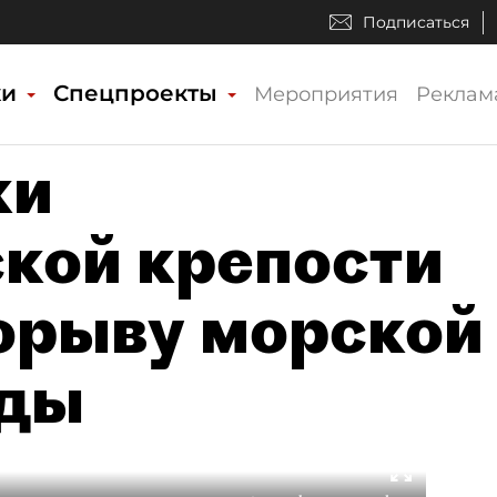
Подписаться
ки
Спецпроекты
Мероприятия
Реклам
ки
кой крепости
орыву морской
ады