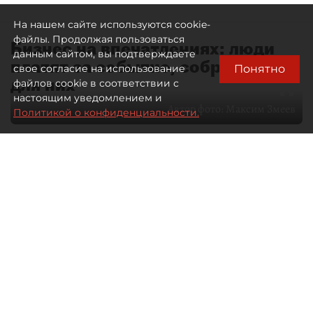
На нашем сайте используются cookie-
файлы. Продолжая пользоваться
Бизнес на впечатлениях: люди
данным сайтом, вы подтверждаете
платят за событие, собранное
Понятно
свое согласие на использование
для них
файлов cookie в соответствии с
настоящим уведомлением и
Автор фото:
Максим Змеев
Политикой о конфиденциальности.
04 августа 2026
15:51
2357
Читайте нас в мессенджере Max
dp.ru
Все материалы автора
Летний календарь событий
обогатился во многих регионах.
Сегмент сегодня привлекателен как
для культурных институтов, так и для
бизнеса из "непрофильных" сфер.