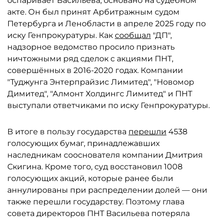
оспаривает Васильева, основано на судебном
акте. Он был принят Арбитражным судом
Петербурга и Ленобласти в апреле 2025 году по
иску Генпрокуратуры. Как
сообщал
"ДП",
надзорное ведомство просило признать
ничтожными ряд сделок с акциями ПНТ,
совершённых в 2016-2020 годах. Компании
"Туджунга Энтерпрайзис Лимитед", "Новомор
Димитед", "Алмонт Холдингс Лимитед" и ПНТ
выступали ответчиками по иску Генпрокуратуры.
В итоге в пользу государства
перешли
4538
голосующих бумаг, принадлежавших
наследникам сооснователя компании Дмитрия
Скигина. Кроме того, суд восстановил 1008
голосующих акций, которые ранее были
аннулированы при распределении долей — они
также перешли государству. Поэтому глава
совета директоров ПНТ Васильева потеряла