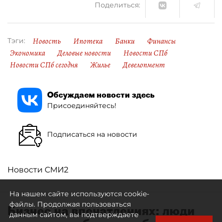
Поделиться:
Новость
Ипотека
Банки
Финансы
Тэги:
Экономика
Деловые новости
Новости СПб
Новости СПб сегодня
Жилье
Девелопмент
Обсуждаем новости здесь
Присоединяйтесь!
Подписаться на новости
Новости СМИ2
На нашем сайте используются cookie-
файлы. Продолжая пользоваться
Бизнес на впечатлениях: люди
данным сайтом, вы подтверждаете