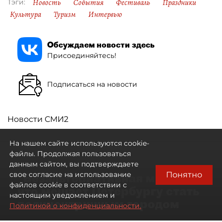
Новость
События
Фестиваль
Праздники
Тэги:
Культура
Туризм
Интервью
Обсуждаем новости здесь
Присоединяйтесь!
Подписаться на новости
Новости СМИ2
На нашем сайте используются cookie-
файлы. Продолжая пользоваться
данным сайтом, вы подтверждаете
Понятно
свое согласие на использование
"Безальтернативная модель":
файлов cookie в соответствии с
что мешает Петербургу стать
настоящим уведомлением и
полицентричным городом
Политикой о конфиденциальности.