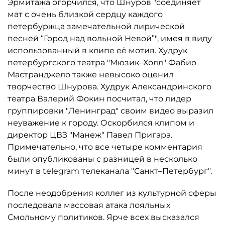
Эрмитажа огорчился, что Шнуров "соединяет
мат с очень близкой сердцу каждого
петербуржца замечательной лирической
песней “Город над вольной Невой”", имея в виду
использованный в клипе её мотив. Худрук
петербургского театра "Мюзик–Холл" Фабио
Мастранджело также невысоко оценил
творчество Шнурова. Худрук Александринского
театра Валерий Фокин посчитал, что лидер
группировки "Ленинград" своим видео выразил
неуважение к городу. Оскорбился клипом и
директор ЦВЗ "Манеж" Павел Пригара.
Примечательно, что все четыре комментария
были опубликованы с разницей в несколько
минут в telegram телеканала "Санкт–Петербург".
После неодобрения коллег из культурной сферы
последовала массовая атака лояльных
Смольному политиков. Ярче всех высказался