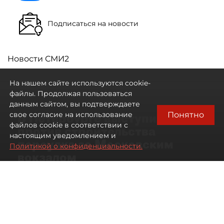
Подписаться на новости
Новости СМИ2
На нашем сайте используются cookie-
файлы. Продолжая пользоваться
данным сайтом, вы подтверждаете
Понятно
свое согласие на использование
В Петербурге выступили
файлов cookie в соответствии с
против строительства
настоящим уведомлением и
переулка за Московским
Политикой о конфиденциальности.
вокзалом
06 августа 2026
13:56
491
Читайте нас в мессенджере Max