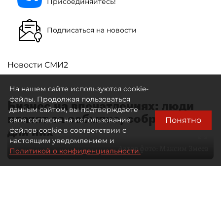
Присоединяйтесь!
Подписаться на новости
Новости СМИ2
На нашем сайте используются cookie-
файлы. Продолжая пользоваться
Бизнес на впечатлениях: люди
данным сайтом, вы подтверждаете
платят за событие, собранное
Понятно
свое согласие на использование
для них
файлов cookie в соответствии с
настоящим уведомлением и
Автор фото:
Максим Змеев
Политикой о конфиденциальности.
04 августа 2026
15:51
3396
Читайте нас в мессенджере Max
dp.ru
Все материалы автора