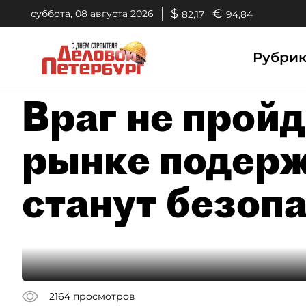
$
€
суббота, 08 августа 2026
82,17
94,84
Рубри
Враг не пройд
рынке подерж
станут безоп
2164
просмотров