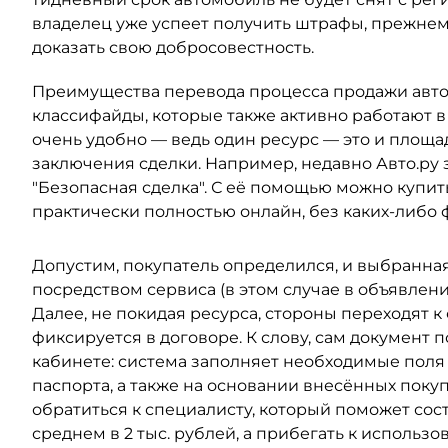
владелец уже успеет получить штрафы, прежнем
доказать свою добросовестность.
Преимущества перевода процесса продажи авто
классифайды, которые также активно работают в
очень удобно — ведь один ресурс — это и площад
заключения сделки. Например, недавно Авто.ру 
"Безопасная сделка". С её помощью можно купи
практически полностью онлайн, без каких-либо
Допустим, покупатель определился, и выбранна
посредством сервиса (в этом случае в объявлении
Далее, не покидая ресурса, стороны переходят 
фиксируется в договоре. К слову, сам документ
кабинете: система заполняет необходимые поля
паспорта, а также на основании внесённых поку
обратиться к специалисту, который поможет сос
среднем в 2 тыс. рублей, а прибегать к исполь