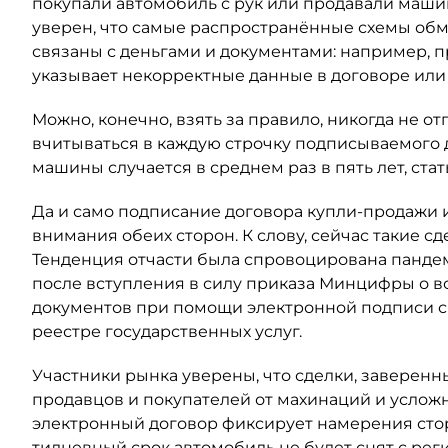
покупали автомобиль с рук или продавали маши
уверен, что самые распространённые схемы обм
связаны с деньгами и документами: например, п
указывает некорректные данные в договоре или 
Можно, конечно, взять за правило, никогда не о
вчитываться в каждую строчку подписываемого 
машины случается в среднем раз в пять лет, стат
Да и само подписание договора купли-продажи 
внимания обеих сторон. К слову, сейчас такие с
Тенденция отчасти была спровоцирована пандемие
после вступления в силу приказа Минцифры о 
документов при помощи электронной подписи ск
реестре государственных услуг.
Участники рынка уверены, что сделки, заверенн
продавцов и покупателей от махинаций и услож
электронный договор фиксирует намерения сторо
тидневный срок автомобиль не будет снят с рег