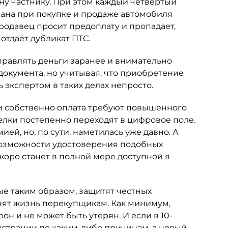
ну частнику. При этом каждый четвёртый
ана при покупке и продаже автомобиля
родавец просит предоплату и пропадает,
отдаёт дубликат ПТС.
тправлять деньги заранее и внимательно
документа, но учитывая, что приобретение
ь экспертом в таких делах непросто.
и собственно оплата требуют повышенного
делки постепенно переходят в цифровое поле.
й, но, по сути, наметилась уже давно. А
возможности удостоверения подобных
оро станет в полной мере доступной в
ые таким образом, защитят честных
нят жизнь перекупщикам. Как минимум,
н и не может быть утерян. И если в 10-
истрации по каким-либо причинам, а новый