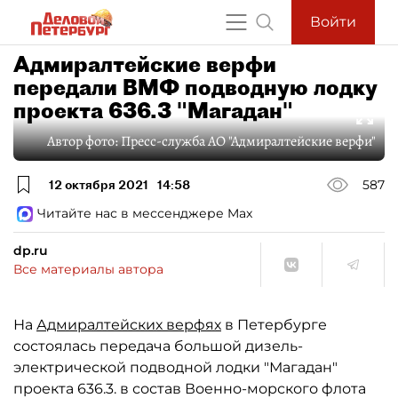
Войти
Адмиралтейские верфи
передали ВМФ подводную лодку
проекта 636.3 "Магадан"
Автор фото:
Пресс-служба АО "Адмиралтейские верфи"
12 октября 2021
14:58
587
Читайте нас в мессенджере Max
dp.ru
Все материалы автора
На
Адмиралтейских верфях
в Петербурге
состоялась передача большой дизель-
электрической подводной лодки "Магадан"
проекта 636.3. в состав Военно-морского флота