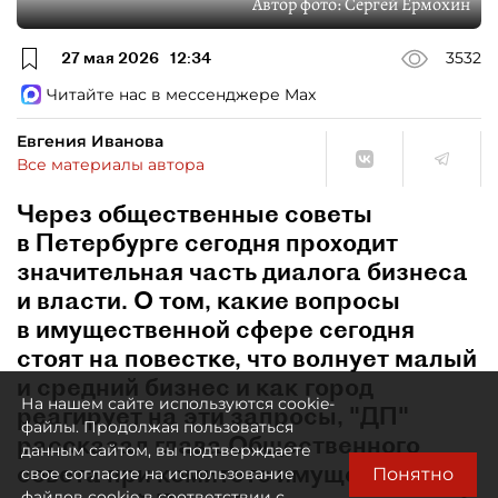
Автор фото:
Сергей Ермохин
27 мая 2026
12:34
3532
Читайте нас в мессенджере Max
Евгения Иванова
Все материалы автора
Через общественные советы
в Петербурге сегодня проходит
значительная часть диалога бизнеса
и власти. О том, какие вопросы
в имущественной сфере сегодня
стоят на повестке, что волнует малый
и средний бизнес и как город
На нашем сайте используются cookie-
реагирует на эти запросы, "ДП"
файлы. Продолжая пользоваться
рассказал глава Общественного
данным сайтом, вы подтверждаете
совета при комитете имущественных
Понятно
свое согласие на использование
файлов cookie в соответствии с