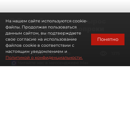
В Петербурге резко вырос
На нашем сайте используются cookie-
спрос на ипотеку вопреки
файлы. Продолжая пользоваться
данным сайтом, вы подтверждаете
высоким ставкам
Понятно
свое согласие на использование
файлов cookie в соответствии с
настоящим уведомлением и
09 августа 2026
00:05
1375
Политикой о конфиденциальности.
Читайте нас в мессенджере Max
Евгений Петров
Все материалы автора
Автор фото:
Сергей Ермохин / "ДП"
Банки заметили рост спроса на
ипотеку в Петербурге. Несмотря на
снижение процентных ставок, она