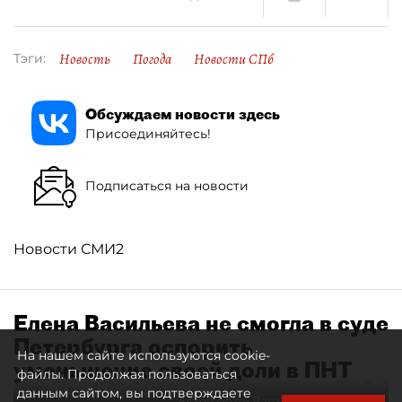
Новость
Погода
Новости СПб
Тэги:
Обсуждаем новости здесь
Присоединяйтесь!
Подписаться на новости
Новости СМИ2
Елена Васильева не смогла в суде
Петербурга оспорить
На нашем сайте используются cookie-
уменьшение своей доли в ПНТ
файлы. Продолжая пользоваться
данным сайтом, вы подтверждаете
Автор фото:
Ваганов Антон / "ДП"