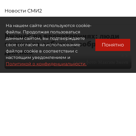
Новости СМИ2
На нашем сайте используются cookie-
файлы. Продолжая пользоваться
Бизнес на впечатлениях: люди
данным сайтом, вы подтверждаете
платят за событие, собранное
Понятно
свое согласие на использование
для них
файлов cookie в соответствии с
настоящим уведомлением и
Автор фото:
Максим Змеев
Политикой о конфиденциальности.
04 августа 2026
15:51
4152
Читайте нас в мессенджере Max
dp.ru
Все материалы автора
Летний календарь событий
обогатился во многих регионах.
Сегмент сегодня привлекателен как