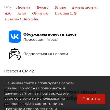
Новость
Топливо
Бензин
Деловые новости
Тэги:
АЗС
Авто
Общество
Новости СПб
Новости СПб сегодня
Обсуждаем новости здесь
Присоединяйтесь!
Подписаться на новости
Новости СМИ2
На нашем сайте используются cookie-
файлы. Продолжая пользоваться
Бизнес на впечатлениях: люди
данным сайтом, вы подтверждаете
платят за событие, собранное
Понятно
свое согласие на использование
для них
файлов cookie в соответствии с
настоящим уведомлением и