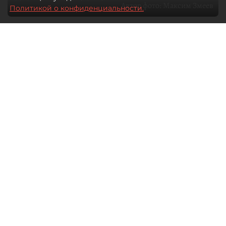
Автор фото:
Максим Змеев
Политикой о конфиденциальности.
04 августа 2026
15:51
1401
Читайте нас в мессенджере Max
dp.ru
Все материалы автора
Летний календарь событий
обогатился во многих регионах.
Сегмент сегодня привлекателен как
для культурных институтов, так и для
бизнеса из "непрофильных" сфер.
Каким должен быть современный
фестиваль, чтобы оставаться
востребованным в условиях высокой
конкуренции, а также почему зритель
стал требовательнее и как