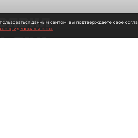
оявил
пользоваться данным сайтом, вы подтверждаете свое согла
о конфиденциальности.
ь при
 жилья для
Читайте нас в мессенджере Max
 Иванова