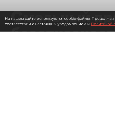
Смольный пр
На нашем сайте используются cookie-файлы. Продолжая 
соответствии с настоящим уведомлением и
Политикой 
безотказност
согласовании
ЛСР
1596
просмотров
16:37
Павел Никифоров, Евгения
06 августа 2026
Все материалы автора