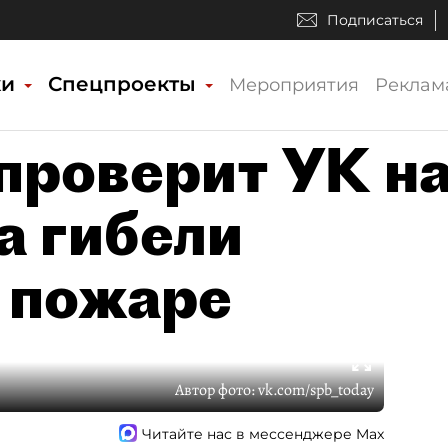
Подписаться
ки
Спецпроекты
Мероприятия
Реклам
проверит УК н
а гибели
 пожаре
Автор фото:
vk.com/spb_today
Читайте нас в мессенджере Max