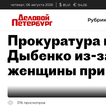
$
€
четверг, 06 августа 2026
81,41
94,06
Рубри
Прокуратура 
Дыбенко из-з
женщины при
376
просмотров