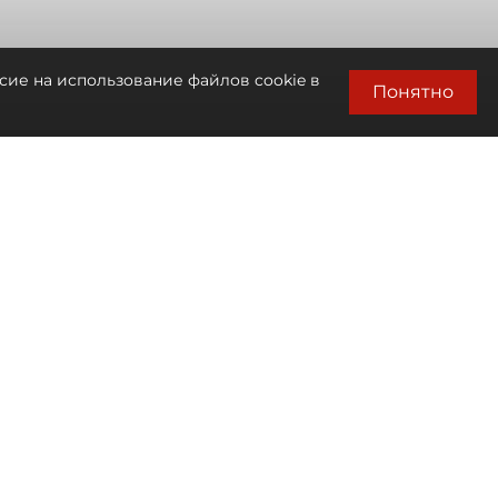
сие на использование файлов cookie в
Понятно
Автор фото:
Сергей Ермохин / "ДП"