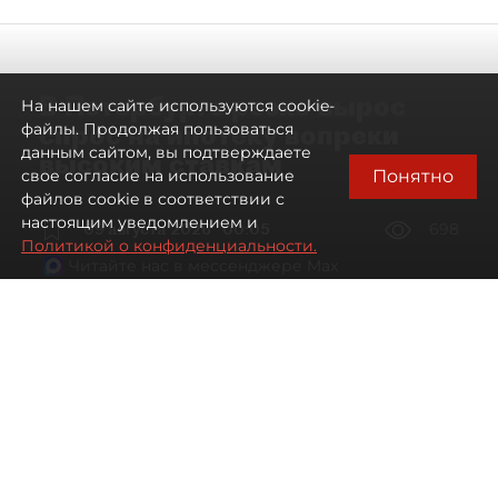
В Петербурге резко вырос
На нашем сайте используются cookie-
спрос на ипотеку вопреки
файлы. Продолжая пользоваться
данным сайтом, вы подтверждаете
высоким ставкам
Понятно
свое согласие на использование
файлов cookie в соответствии с
настоящим уведомлением и
09 августа 2026
00:05
698
Политикой о конфиденциальности.
Читайте нас в мессенджере Max
Евгений Петров
Все материалы автора
Автор фото:
Сергей Ермохин / "ДП"
Банки заметили рост спроса на
ипотеку в Петербурге. Несмотря на