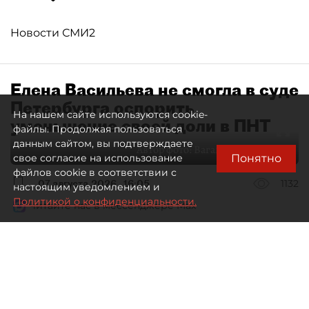
Новости СМИ2
Елена Васильева не смогла в суде
Петербурга оспорить
На нашем сайте используются cookie-
уменьшение своей доли в ПНТ
файлы. Продолжая пользоваться
данным сайтом, вы подтверждаете
Автор фото:
Ваганов Антон / "ДП"
Понятно
свое согласие на использование
файлов cookie в соответствии с
07 августа 2026
16:05
1132
настоящим уведомлением и
Политикой о конфиденциальности.
Читайте нас в мессенджере Max
Дмитрий Маракулин
Все материалы автора
Совладелица АО "Петербургский нефтяной
терминал" (ПНТ) Елена Васильева проиграла