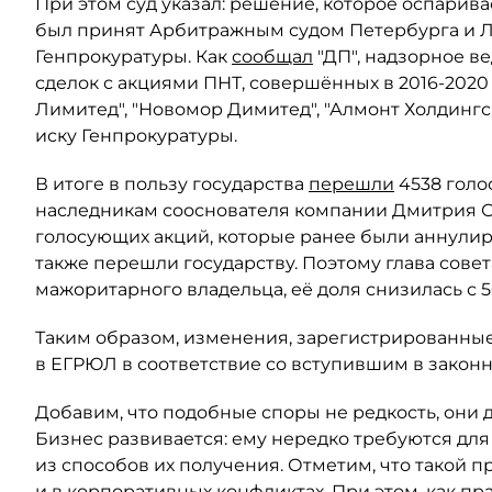
При этом суд указал: решение, которое оспарива
был принят Арбитражным судом Петербурга и Ле
Генпрокуратуры. Как
сообщал
"ДП", надзорное в
сделок с акциями ПНТ, совершённых в 2016-2020
Лимитед", "Новомор Димитед", "Алмонт Холдинг
иску Генпрокуратуры.
В итоге в пользу государства
перешли
4538 голо
наследникам сооснователя компании Дмитрия Ски
голосующих акций, которые ранее были аннули
также перешли государству. Поэтому глава сове
мажоритарного владельца, её доля снизилась с 5
Таким образом, изменения, зарегистрированные
в ЕГРЮЛ в соответствие со вступившим в закон
Добавим, что подобные споры не редкость, они 
Бизнес развивается: ему нередко требуются для
из способов их получения. Отметим, что такой п
и в корпоративных конфликтах. При этом, как пр