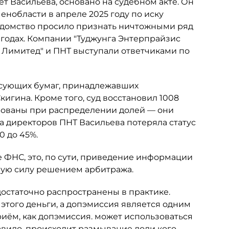
ет Васильева, основано на судебном акте. Он
нобласти в апреле 2025 году по иску
едомство просило признать ничтожными ряд
 годах. Компании "Туджунга Энтерпрайзис
с Лимитед" и ПНТ выступали ответчиками по
сующих бумаг, принадлежавших
гина. Кроме того, суд восстановил 1008
рованы при распределении долей — они
та директоров ПНТ Васильева потеряла статус
0 до 45%.
 ФНС, это, по сути, приведение информации
ную силу решением арбитража.
достаточно распространены в практике.
 этого деньги, а допэмиссия является одним
риём, как допэмиссия. может использоваться
авило, происходит размывание доли кого-