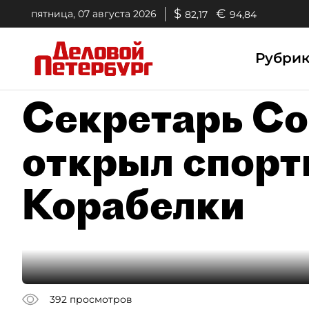
$
€
пятница, 07 августа 2026
82,17
94,84
Рубри
Секретарь С
открыл спорт
Корабелки
392
просмотров