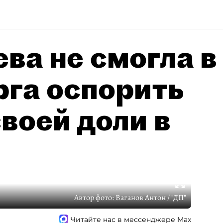
ва не смогла в
рга оспорить
воей доли в
Автор фото:
Ваганов Антон / "ДП"
Читайте нас в мессенджере Max