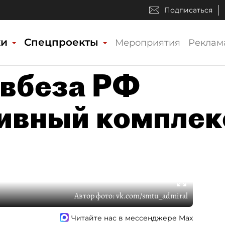
Подписаться
ки
Спецпроекты
Мероприятия
Реклам
овбеза РФ
ивный комплек
Автор фото:
vk.com/smtu_admiral
Читайте нас в мессенджере Max