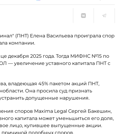
нал" (ПНТ) Елена Васильева проиграла спор
ала компании.
це декабря 2025 года. Тогда МИФНС №15 по
ЮЛ — увеличение уставного капитала ПНТ с
ьева, владеющая 45% пакетом акций ПНТ,
нобласти. Она просила суд признать
 устранить допущенные нарушения.
шения споров Maxima Legal Сергей Бакешин,
вного капитала может уменьшиться его доля,
овое лицо, купившее выпущенные акции.
ся причиной подобных споров.