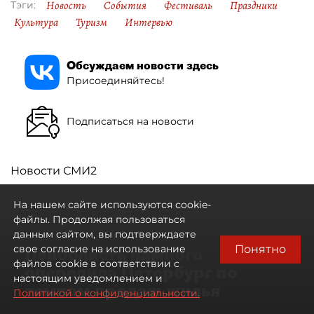
Новость
События
Фестиваль
Праздники
Тэги:
Культура
Туризм
Интервью
Обсуждаем новости здесь
Присоединяйтесь!
Подписаться на новости
Новости СМИ2
На нашем сайте используются cookie-
файлы. Продолжая пользоваться
данным сайтом, вы подтверждаете
Понятно
свое согласие на использование
Ленобласть намного
файлов cookie в соответствии с
опередила Петербург по
настоящим уведомлением и
темпам продаж жилья
Политикой о конфиденциальности.