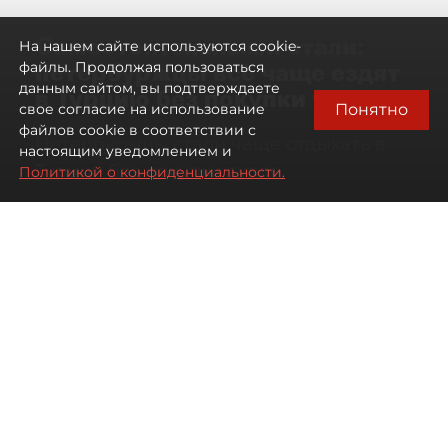
Самостоятельными стали:
На нашем сайте используются cookie-
петербуржцы всё чаще ездят
файлы. Продолжая пользоваться
данным сайтом, вы подтверждаете
в Турцию без покупки туров
Понятно
свое согласие на использование
файлов cookie в соответствии с
Петербуржцы стали чаще отдыхать в
настоящим уведомлением и
Турции без покупки туров
Политикой о конфиденциальности.
08 августа 2026
00:05
438
Читайте нас в мессенджере Max
Дарья Дмитриева
Все материалы автора
Автор фото:
Михаил Тихонов / "ДП"
Петербуржцы стали чаще