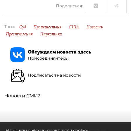
Поделиться:
Суд
Происшествия
США
Новость
Тэги:
Преступления
Наркотики
Обсуждаем новости здесь
Присоединяйтесь!
Подписаться на новости
Новости СМИ2
Самостоятельными стали:
На нашем сайте используются cookie-