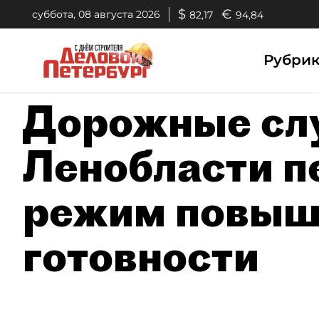
$
€
суббота, 08 августа 2026
82,17
94,84
Рубри
Дорожные с
Ленобласти п
режим повыш
готовности