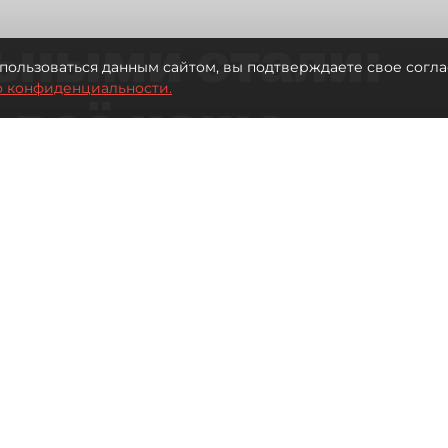
ьными стали:
пользоваться данным сайтом, вы подтверждаете свое согла
о конфиденциальности.
 всё чаще
ию без
в
 Турции без покупки туров
Читайте нас в мессенджере Max