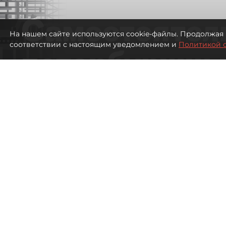
Самостоятел
На нашем сайте используются cookie-файлы. Продолжая 
соответствии с настоящим уведомлением и
Политикой 
петербуржцы
ездят в Турц
покупки туро
Петербуржцы стали чаще отдыхать в
1373
просмотров
00:05
Дарья Дмитриева
08 августа 2026
Все материалы автора