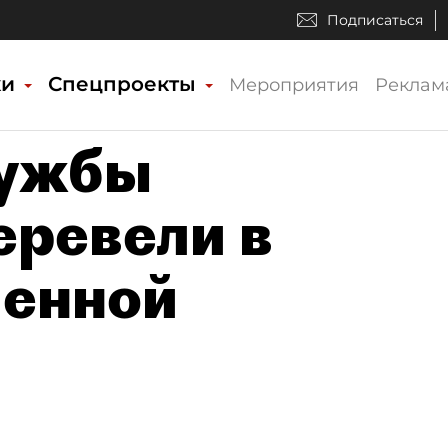
Подписаться
ки
Спецпроекты
Мероприятия
Реклам
лужбы
еревели в
енной