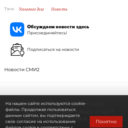
Уголовное дело
Новость
Тэги:
Обсуждаем новости здесь
Присоединяйтесь!
Подписаться на новости
Новости СМИ2
Самостоятельными стали:
На нашем сайте используются cookie-
петербуржцы всё чаще ездят
файлы. Продолжая пользоваться
данным сайтом, вы подтверждаете
в Турцию без покупки туров
Понятно
свое согласие на использование
файлов cookie в соответствии с