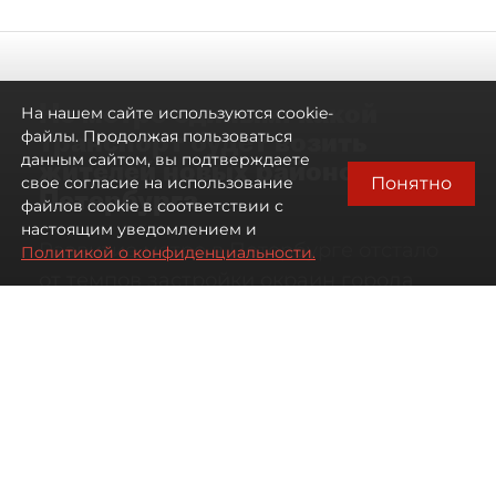
Не метро единым: какой
На нашем сайте используются cookie-
транспорт будет возить
файлы. Продолжая пользоваться
данным сайтом, вы подтверждаете
жителей новых районов
Понятно
свое согласие на использование
Петербурга
файлов cookie в соответствии с
настоящим уведомлением и
Развитие метро в Петербурге отстало
Политикой о конфиденциальности.
от темпов застройки окраин города
07 августа 2026
00:44
319
Читайте нас в мессенджере Max
Дарья Кильцова
Все материалы автора