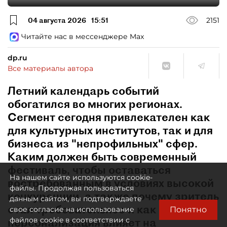
04 августа 2026
15:51
2151
Читайте нас в мессенджере Max
dp.ru
Все материалы автора
Летний календарь событий
обогатился во многих регионах.
Сегмент сегодня привлекателен как
для культурных институтов, так и для
бизнеса из "непрофильных" сфер.
Каким должен быть современный
фестиваль, чтобы оставаться
На нашем сайте используются cookie-
востребованным в условиях высокой
файлы. Продолжая пользоваться
конкуренции, а также почему зритель
данным сайтом, вы подтверждаете
стал требовательнее и как
Понятно
свое согласие на использование
персонализация влияет на
файлов cookie в соответствии с