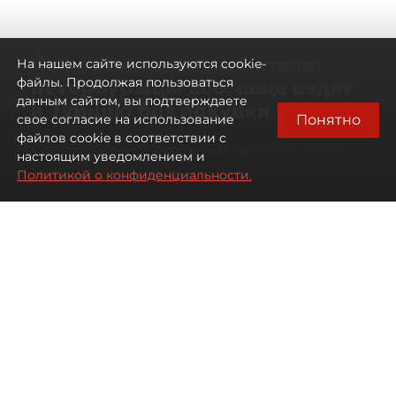
Самостоятельными стали:
На нашем сайте используются cookie-
петербуржцы всё чаще ездят
файлы. Продолжая пользоваться
данным сайтом, вы подтверждаете
в Турцию без покупки туров
Понятно
свое согласие на использование
файлов cookie в соответствии с
Петербуржцы стали чаще отдыхать в
настоящим уведомлением и
Турции без покупки туров
Политикой о конфиденциальности.
08 августа 2026
00:05
920
Читайте нас в мессенджере Max
Дарья Дмитриева
Все материалы автора
Автор фото:
Михаил Тихонов / "ДП"