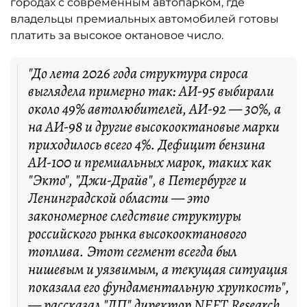
городах с современным автопарком, где
владельцы премиальных автомобилей готовы
платить за высокое октановое число.
"До лета 2026 года структура спроса
выглядела примерно так: АИ-95 выбирали
около 49% автолюбителей, АИ-92 — 30%, а
на АИ-98 и другие высокооктановые марки
приходилось всего 4%. Дефицит бензина
АИ-100 и премиальных марок, таких как
"Экто", "Джи-Драйв", в Петербурге и
Ленинградской области — это
закономерное следствие структуры
российского рынка высокооктанового
топлива. Этот сегмент всегда был
нишевым и уязвимым, а текущая ситуация
показала его фундаментальную хрупкость",
— рассказал "ДП" директор NEFT Research