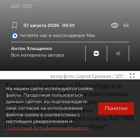
АИ-100
07 августа 2026
00:01
66
Читайте нас в мессенджере Max
Антон Хлыщенко
Все материалы автора
Автор фото:
Сергей Ермохин / "ДП"
Топливный кризис в Петербурге и
На нашем сайте используются cookie-
Ленинградской области постепенно
файлы. Продолжая пользоваться
сходит на нет. Бензин в доступе есть
данным сайтом, вы подтверждаете
Понятно
свое согласие на использование
на большинстве заправок. Однако на
файлов cookie в соответствии с
АЗС почти невозможно найти АИ-100,
настоящим уведомлением и
выяснил "Деловой Петербург".
Политикой о конфиденциальности.