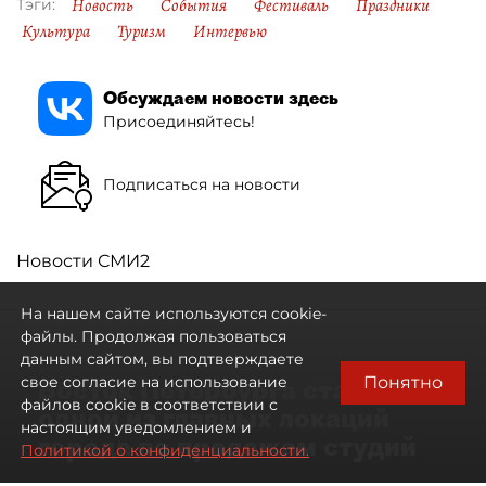
Новость
События
Фестиваль
Праздники
Тэги:
Культура
Туризм
Интервью
Обсуждаем новости здесь
Присоединяйтесь!
Подписаться на новости
Новости СМИ2
На нашем сайте используются cookie-
файлы. Продолжая пользоваться
данным сайтом, вы подтверждаете
Понятно
свое согласие на использование
Восток Петербурга стал
файлов cookie в соответствии с
одной из главных локаций
настоящим уведомлением и
города по продажам студий
Политикой о конфиденциальности.