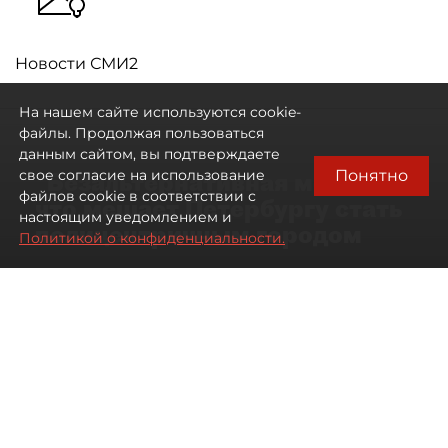
Новости СМИ2
На нашем сайте используются cookie-
файлы. Продолжая пользоваться
данным сайтом, вы подтверждаете
Понятно
свое согласие на использование
"Безальтернативная модель":
файлов cookie в соответствии с
что мешает Петербургу стать
настоящим уведомлением и
полицентричным городом
Политикой о конфиденциальности.
Районы массовой застройки в
Петербурге стали развиваться
неравномерно
08 августа 2026
00:10
568
Читайте нас в мессенджере Max