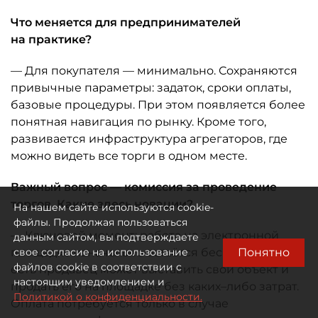
Что меняется для предпринимателей
на практике?
— Для покупателя — минимально. Сохраняются
привычные параметры: задаток, сроки оплаты,
базовые процедуры. При этом появляется более
понятная навигация по рынку. Кроме того,
развивается инфраструктура агрегаторов, где
можно видеть все торги в одном месте.
Важный вопрос — комиссия за проведение
торгов. Какие здесь новации?
На нашем сайте используются cookie-
файлы. Продолжая пользоваться
— Ключевой момент: работа на электронной
данным сайтом, вы подтверждаете
Понятно
площадке изначально остаётся бесплатной, то
свое согласие на использование
файлов cookie в соответствии с
есть продавец может выставить свой объект и
настоящим уведомлением и
продать его на площадке без каких–либо затрат.
Политикой о конфиденциальности.
Оплата потребуется только в случае