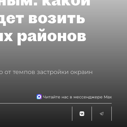
дет возить
ых районов
о от темпов застройки окраин
Читайте нас в мессенджере Max