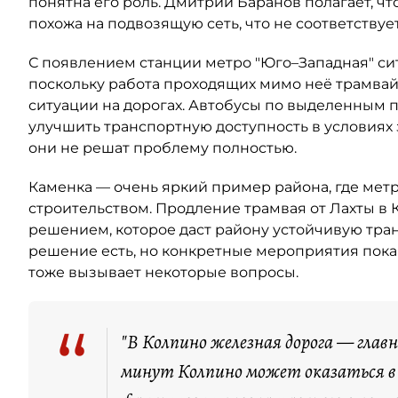
понятна его роль. Дмитрий Баранов полагает, 
похожа на подвозящую сеть, что не соответству
С появлением станции метро "Юго–Западная" сит
поскольку работа проходящих мимо неё трамва
ситуации на дорогах. Автобусы по выделенным 
улучшить транспортную доступность в условиях 
они не решат проблему полностью.
Каменка — очень яркий пример района, где метр
строительством. Продление трамвая от Лахты в 
решением, которое даст району устойчивую тра
решение есть, но конкретные мероприятия пока
тоже вызывает некоторые вопросы.
“
"В Колпино железная дорога — глав
минут Колпино может оказаться в