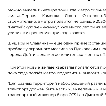
Можно выделить четыре зоны, где метро сильнее
жилья. Первая — Каменка — Лахта — Юнтолово. Э
стремительно, а метро появится не раньше 2030–
"Балтийскую жемчужину". Уже много лет он живё
усилия к их решению прикладываются.
Шушары и Славянка — ещё один пример: станция
проблему огромного массива за Пулковским шос
города. Дойти сюда метрополитен должен, но в 2
При этом новые жилые кварталы появляются пр
пока сюда ползёт метро, подвозить и вывозить 
"Для разных территорий набор решений различа
транспорт должен быть частым, выделенным и 
транспортный инженер бюро OTS Lab Дмитрий 