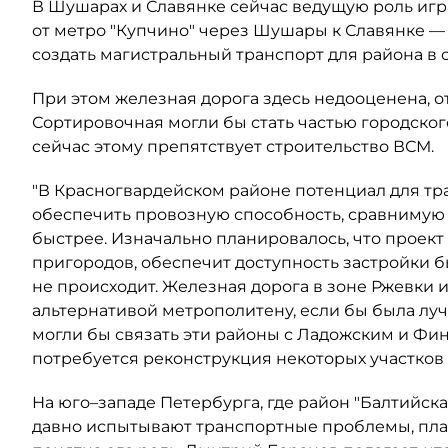
В Шушарах и Славянке сейчас ведущую роль игр
от метро "Купчино" через Шушары к Славянке —
создать магистральный транспорт для района в
При этом железная дорога здесь недооценена, 
Сортировочная могли бы стать частью городског
сейчас этому препятствует строительство ВСМ.
"В Красногвардейском районе потенциал для тр
обеспечить провозную способность, сравнимую с
быстрее. Изначально планировалось, что проект 
пригородов, обеспечит доступность застройки б
не происходит. Железная дорога в зоне Ржевки 
альтернативой метрополитену, если бы была луч
могли бы связать эти районы с Ладожским и Фин
потребуется реконструкция некоторых участков 
На юго–западе Петербурга, где район "Балтийс
давно испытывают транспортные проблемы, план