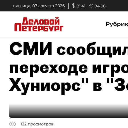
$
€
пятница, 07 августа 2026
81,41
94,06
Рубри
СМИ сообщил
переходе игр
Хуниорс" в "З
132
просмотров