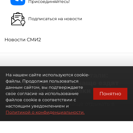
Присоединяйтесь!
Подписаться на новости
Новости СМИ2
Самостоятельными стали:
На нашем сайте используются cookie-
петербуржцы всё чаще ездят
файлы. Продолжая пользоваться
данным сайтом, вы подтверждаете
в Турцию без покупки туров
Понятно
свое согласие на использование
файлов cookie в соответствии с
Петербуржцы стали чаще отдыхать в
настоящим уведомлением и
Турции без покупки туров
Политикой о конфиденциальности.
08 августа 2026
00:05
1277