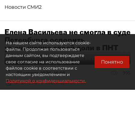
Новости СМИ2
Елена Васильева не смогла в суде
Петербурга оспорить
На нашем сайте используются cookie-
уменьшение своей доли в ПНТ
файлы. Продолжая пользоваться
данным сайтом, вы подтверждаете
Автор фото:
Ваганов Антон / "ДП"
Понятно
свое согласие на использование
файлов cookie в соответствии с
07 августа 2026
16:05
995
настоящим уведомлением и
Политикой о конфиденциальности.
Читайте нас в мессенджере Max
Дмитрий Маракулин
Все материалы автора
Совладелица АО "Петербургский нефтяной
терминал" (ПНТ) Елена Васильева проиграла
спор о регистрации ФНС увеличения уставного