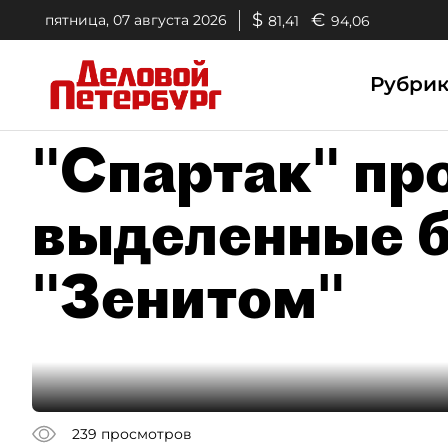
$
€
пятница, 07 августа 2026
81,41
94,06
Рубри
"Спартак" про
выделенные б
"Зенитом"
239
просмотров