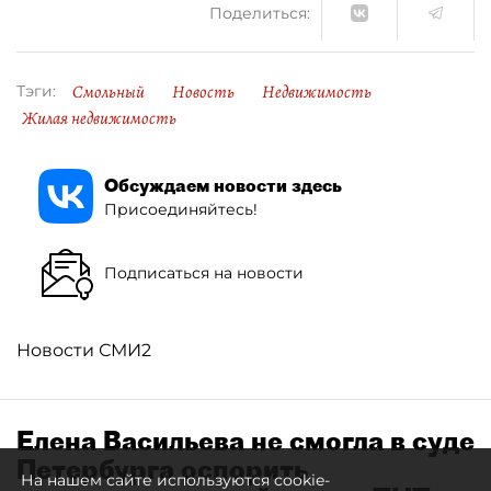
Поделиться:
Смольный
Новость
Недвижимость
Тэги:
Жилая недвижимость
Обсуждаем новости здесь
Присоединяйтесь!
Подписаться на новости
Новости СМИ2
Елена Васильева не смогла в суде
Петербурга оспорить
На нашем сайте используются cookie-