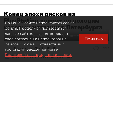
Конец эпохи дисков на
PlayStation ударит по доходам
На нашем сайте используются cookie-
игровых магазинов Петербурга
файлы. Продолжая пользоваться
данным сайтом, вы подтверждаете
Автор фото:
Lutsenko_Oleksandr/Shutterstock/FOTODOM
Понятно
свое согласие на использование
файлов cookie в соответствии с
06 августа 2026
00:00
773
настоящим уведомлением и
Политикой о конфиденциальности.
Читайте нас в мессенджере Max
Елизавета Цветкова
Все материалы автора
Специализированные игровые
магазины Петербурга рискуют
лишиться выручки в связи
с решением Sony прекратить выпуск
дисков для PlayStation.