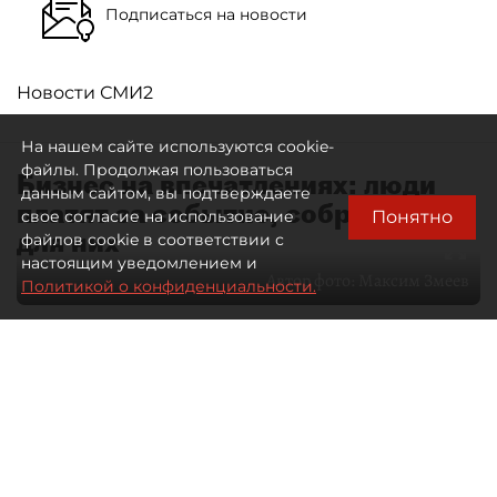
Подписаться на новости
Новости СМИ2
На нашем сайте используются cookie-
файлы. Продолжая пользоваться
Бизнес на впечатлениях: люди
данным сайтом, вы подтверждаете
платят за событие, собранное
Понятно
свое согласие на использование
для них
файлов cookie в соответствии с
настоящим уведомлением и
Автор фото:
Максим Змеев
Политикой о конфиденциальности.
04 августа 2026
15:51
1262
Читайте нас в мессенджере Max
dp.ru
Все материалы автора
Летний календарь событий