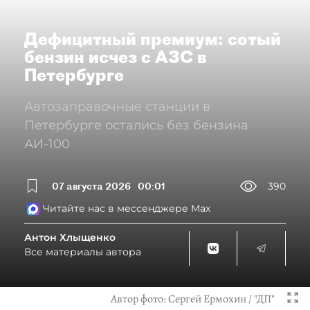
Дефицитный премиум: сотый
бензин исчез с АЗС в
Петербурге
Автозаправочные станции в
Петербурге остались без бензина
АИ-100
07 августа 2026
00:01
390
Читайте нас в мессенджере Max
Антон Хлыщенко
Все материалы автора
Автор фото:
Сергей Ермохин / "ДП"