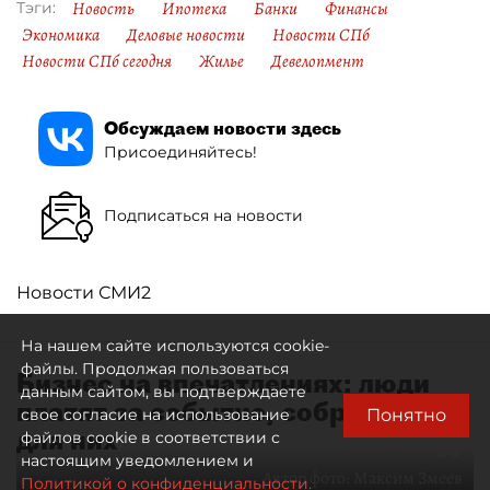
Новость
Ипотека
Банки
Финансы
Тэги:
Экономика
Деловые новости
Новости СПб
Новости СПб сегодня
Жилье
Девелопмент
Обсуждаем новости здесь
Присоединяйтесь!
Подписаться на новости
Новости СМИ2
На нашем сайте используются cookie-
файлы. Продолжая пользоваться
Бизнес на впечатлениях: люди
данным сайтом, вы подтверждаете
платят за событие, собранное
Понятно
свое согласие на использование
для них
файлов cookie в соответствии с
настоящим уведомлением и
Автор фото:
Максим Змеев
Политикой о конфиденциальности.