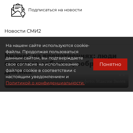
Подписаться на новости
Новости СМИ2
На нашем сайте используются cookie-
файлы. Продолжая пользоваться
Бизнес на впечатлениях: люди
данным сайтом, вы подтверждаете
платят за событие, собранное
Понятно
свое согласие на использование
для них
файлов cookie в соответствии с
настоящим уведомлением и
Автор фото:
Максим Змеев
Политикой о конфиденциальности.
04 августа 2026
15:51
3235
Читайте нас в мессенджере Max
dp.ru
Все материалы автора