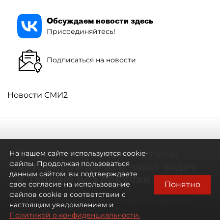
Обсуждаем новости здесь
Присоединяйтесь!
Подписаться на новости
Новости СМИ2
Самостоятельными стали:
На нашем сайте используются cookie-
петербуржцы всё чаще ездят
файлы. Продолжая пользоваться
данным сайтом, вы подтверждаете
в Турцию без покупки туров
Понятно
свое согласие на использование
файлов cookie в соответствии с
Петербуржцы стали чаще отдыхать в
настоящим уведомлением и
Турции без покупки туров
Политикой о конфиденциальности.