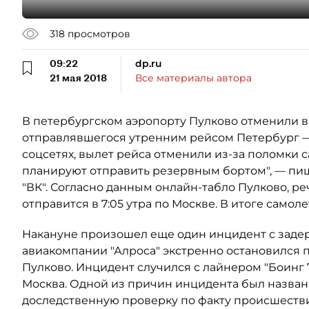
318
просмотров
09:22
dp.ru
21 мая 2018
Все материалы автора
В петербургском аэропорту Пулково отменили в
отправлявшегося утренним рейсом Петербург —
соцсетях, вылет рейса отменили из-за поломки 
планируют отправить резервным бортом", — пиш
"ВК". Согласно данным онлайн-табло Пулково, ре
отправится в 7:05 утра по Москве. В итоге самолет
Накануне произошел еще один инцидент с задерж
авиакомпании "Алроса" экстренно остановился пр
Пулково. Инцидент случился с лайнером "Боинг
Москва. Одной из причин инцидента был назван 
доследственную проверку по факту происшествия