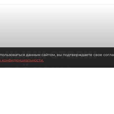
ьными стали:
пользоваться данным сайтом, вы подтверждаете свое согла
о конфиденциальности.
 всё чаще
ию без
в