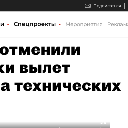
Подписаться
ки
Спецпроекты
Мероприятия
Реклам
 отменили
ки вылет
за технических