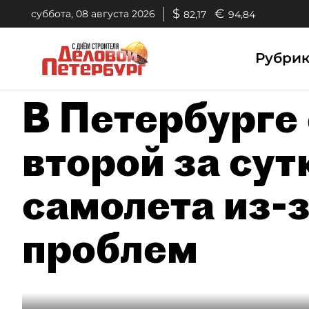
$
€
суббота, 08 августа 2026
82,17
94,84
Рубри
В Петербурге
второй за сут
самолета из-
проблем