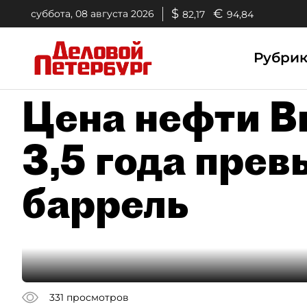
$
€
суббота, 08 августа 2026
82,17
94,84
Рубри
Цена нефти B
3,5 года прев
баррель
331
просмотров