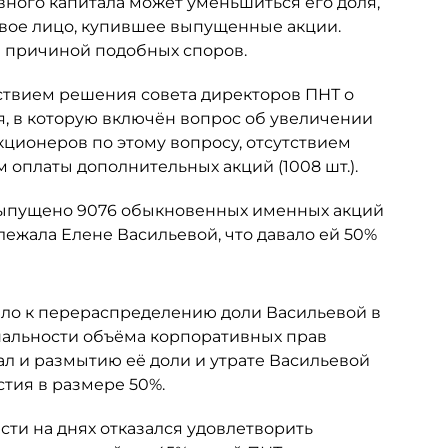
вного капитала может уменьшиться его доля,
овое лицо, купившее выпущенные акции.
ся причиной подобных споров.
ствием решения совета директоров ПНТ о
я, в которую включён вопрос об увеличении
кционеров по этому вопросу, отсутствием
 оплаты дополнительных акций (1008 шт.).
 выпущено 9076 обыкновенных именных акций
ежала Елене Васильевой, что давало ей 50%
ело к перераспределению доли Васильевой в
альности объёма корпоративных прав
ал и размытию её доли и утрате Васильевой
тия в размере 50%.
ти на днях отказался удовлетворить