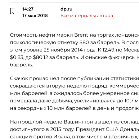
14:27
dp.ru
17 мая 2018
Все материалы автора
Стоимость нефти марки Brent на торгах лондонс
психологическую отметку $80 за баррель. В посл
этом уровне 25 ноября 2014 года. К 12:49 по Мо
$0,83, до $80,12 за баррель. Июньские фьючерсы
баррель.
Скачок произошел после публикации статистики
сокращаются вторую неделю подряд: коммерчески
млн баррелей, а ожидалось более умеренное сни
помешала даже добыча, увеличившаяся до 10,7 м
на рекордных 10 млн баррелей в день и продолжа
На прошлой неделе Вашингтон вышел из соглаш
достигнутого в 2015 году. Президент США Донал
санкций против Ирана, в том числе и вторичных,