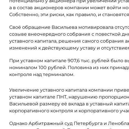
потенциально у акционера при увеличении уста
а в состав акционеров компании может войти н
Собственно, эти риски, как правило, и становят
Своё обращение Васильева мотивировала отсут
созыве внеочередного собрания с повесткой дн
уставного капитала, решения самого собрания а
изменений к действующему уставу и отсутствием
При уставном капитале 907,6 тыс. рублей было
номиналом 100 рублей. Половина из них принадл
контроля над терминалом.
Увеличение уставного капитала компании прив
уставном капитале ПНТ, нарушению пропорцион
Васильевой размеру её вклада в уставный капит
корпоративного контроля и корпоративного учас
Однако Арбитражный суд Петербурга и Леноблас