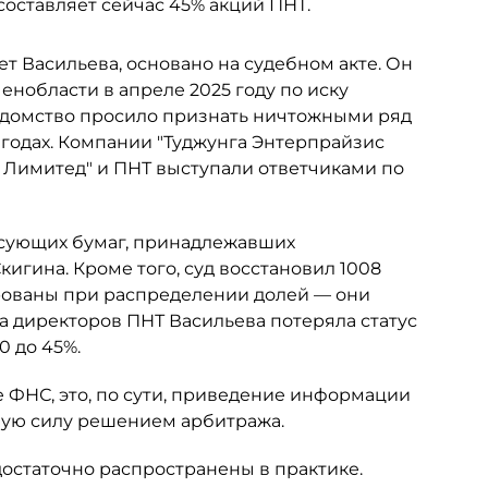
составляет сейчас 45% акций ПНТ.
ет Васильева, основано на судебном акте. Он
нобласти в апреле 2025 году по иску
едомство просило признать ничтожными ряд
 годах. Компании "Туджунга Энтерпрайзис
с Лимитед" и ПНТ выступали ответчиками по
сующих бумаг, принадлежавших
гина. Кроме того, суд восстановил 1008
рованы при распределении долей — они
та директоров ПНТ Васильева потеряла статус
0 до 45%.
 ФНС, это, по сути, приведение информации
ную силу решением арбитража.
достаточно распространены в практике.