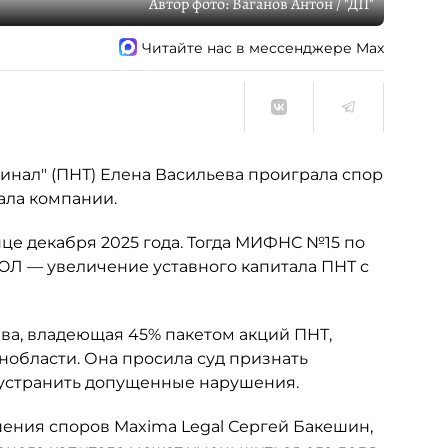
Автор фото:
Ваганов Антон / "ДП"
Читайте нас в мессенджере Max
нал" (ПНТ) Елена Васильева проиграла спор
ала компании.
це декабря 2025 года. Тогда МИФНС №15 по
ЮЛ — увеличение уставного капитала ПНТ с
ьева, владеющая 45% пакетом акций ПНТ,
нобласти. Она просила суд признать
 устранить допущенные нарушения.
шения споров Maxima Legal Сергей Бакешин,