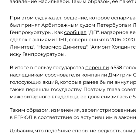
заявление Васильевой. Таким образом, её пакет 
При этом суд указал: решение, которое оспарива
был принят Арбитражным судом Петербурга и Ле
Генпрокуратуры. Как
сообщал
"ДП", надзорное в
сделок с акциями ПНТ, совершённых в 2016-2020
Лимитед", "Новомор Димитед", "Алмонт Холдинг
иску Генпрокуратуры.
В итоге в пользу государства
перешли
4538 голо
наследникам сооснователя компании Дмитрия Ски
голосующих акций, которые ранее были аннули
также перешли государству. Поэтому глава сове
мажоритарного владельца, её доля снизилась с 5
Таким образом, изменения, зарегистрированные
в ЕГРЮЛ в соответствие со вступившим в закон
Добавим, что подобные споры не редкость, они 