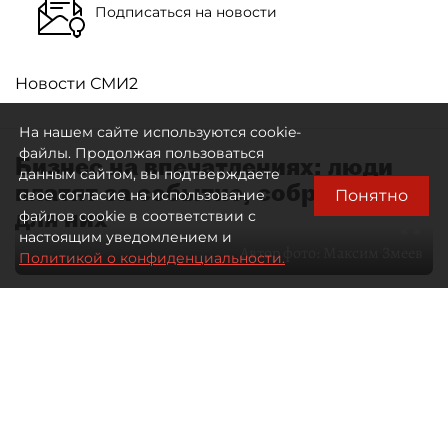
Подписаться на новости
Новости СМИ2
На нашем сайте используются cookie-
файлы. Продолжая пользоваться
Бизнес на впечатлениях: люди
данным сайтом, вы подтверждаете
платят за событие, собранное
Понятно
свое согласие на использование
для них
файлов cookie в соответствии с
настоящим уведомлением и
Автор фото:
Максим Змеев
Политикой о конфиденциальности.
04 августа 2026
15:51
4647
Читайте нас в мессенджере Max
dp.ru
Все материалы автора
Летний календарь событий