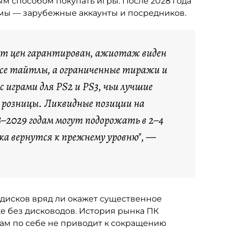
ым способом покупать игры. После 2028 года
емы — зарубежные аккаунты и посредников.
ст цен гарантирован, ажиотаж виден
все тайтлы, а ограниченные тиражи и
 играми для PS2 и PS3, чьи лучшие
е розницы. Ликвидные позиции на
–2029 годам могут подорожать в 2–4
ска вернутся к прежнему уровню", —
т дисков вряд ли окажет существенное
е без дисководов. История рынка ПК
 сам по себе не приводит к сокращению