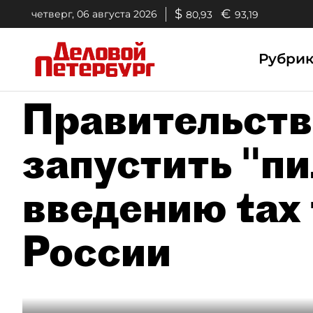
$
€
четверг, 06 августа 2026
80,93
93,19
Рубри
Правительств
запустить "пи
введению tax 
России