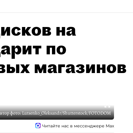
исков на
дарит по
вых магазинов
втор фото:
Lutsenko_Oleksandr/Shutterstock/FOTODOM
Читайте нас в мессенджере Max