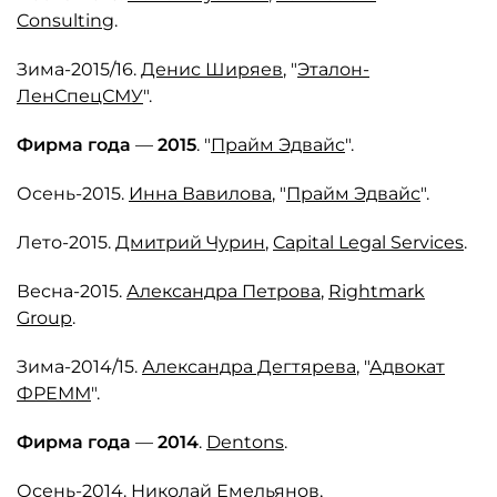
Consulting
.
Зима-2015/16.
Денис Ширяев
, "
Эталон-
ЛенСпецСМУ
".
Фирма года
—
2015
. "
Прайм Эдвайс
".
Осень-2015.
Инна Вавилова
, "
Прайм Эдвайс
".
Лето-2015.
Дмитрий Чурин
,
Capital Legal Services
.
Весна-2015.
Александра Петрова
,
Rightmark
Group
.
Зима-2014/15.
Александра Дегтярева
, "
Адвокат
ФРЕММ
".
Фирма года
—
2014
.
Dentons
.
Осень-2014.
Николай Емельянов,