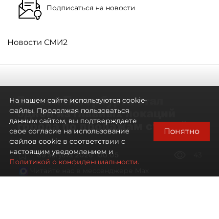
Подписаться на новости
Новости СМИ2
Восток Петербурга стал
На нашем сайте используются cookie-
одной из главных локаций
файлы. Продолжая пользоваться
данным сайтом, вы подтверждаете
города по продажам студий
Понятно
свое согласие на использование
файлов cookie в соответствии с
настоящим уведомлением и
09 августа 2026
00:05
43
Политикой о конфиденциальности.
Читайте нас в мессенджере Max
Артемий Анин
Все материалы автора